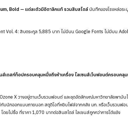
m, Bold — แต่ละตัวมีอิตาลิกแท้ รวมสิบสไตล์
บันทึกของโรงหล่อระบุว
nt Vol. 4: สิบตระกูล 5,885 บาท ไม่มีบน Google Fonts ไม่มีบน Ado
์เดสก์ท็อปครอบคลุมหนึ่งถึงห้าเครื่อง ไลเซนส์เว็บฟอนต์ครอบคลุมหนึ
 Ozone X วางอยู่ตามเว็บรวมฟอนต์ และชุดอัตลักษณ์มหาวิทยาลัยพามัน
ส์กับนักออกแบบภายนอก สตูดิโอที่หยิบไฟล์จากคลัง มก. หรือเว็บรวมฟอน
AI โดยไม่ซื้อ ที่ราคา 1,070 บาทต่อสิบสไตล์ ไลเซนส์ถูกกว่าการโต้แย้ง