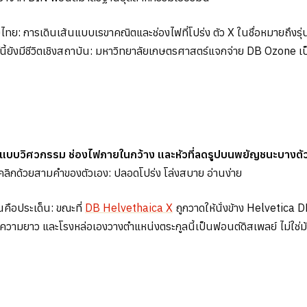
ย: การเดินเส้นแบบเรขาคณิตและช่องไฟที่โปร่ง ตัว X ในชื่อหมายถึงรุ่
นี้ยังมีชีวิตเชิงสถาบัน: มหาวิทยาลัยเกษตรศาสตร์แจกจ่าย DB Ozone 
แบบวิศวกรรม ช่องไฟภายในกว้าง และหัวที่ลดรูปบนพยัญชนะบางตัว 
ิกด้วยสามคำของตัวเอง: ปลอดโปร่ง โล่งสบาย อ่านง่าย
นคือประเด็น: ขณะที่
DB Helvethaica X
ถูกวาดให้นั่งข้าง Helvetica
อความยาว และโรงหล่อเองวางตำแหน่งตระกูลนี้เป็นฟอนต์ดิสเพลย์ ไม่ใช่ม