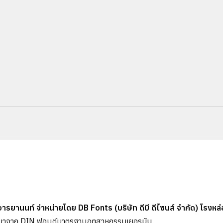
ยานนท์ จำหน่ายโดย DB Fonts (บริษัท ดีบี ดีไซนส์ จำกัด) โรงหล่อ
A มาจาก DIN ฟอนต์มาตรฐานอุตสาหกรรมเยอรมัน