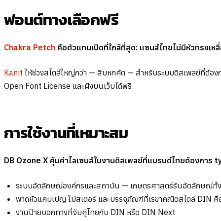
ฟอนต์ทางเลือกฟรี
Chakra Petch
คือตัวแทนเปิดที่ใกล้ที่สุด: แซนส์ไทยไม่มีหัวทรงเ
Kanit
ให้ช่วงสไตล์ใหญ่กว่า — สิบหกคัต — สำหรับระบบดิสเพลย์ที่ต้อ
Open Font License และฝังบนเว็บได้ฟรี
การใช้งานที่เหมาะสม
DB Ozone X คุ้มค่าไลเซนส์ในงานดิสเพลย์ที่แบรนด์ไทยต้องกา
ระบบอัตลักษณ์องค์กรและสถาบัน — เกษตรศาสตร์รันอัตลักษณ์ทั้ง
พาดหัวแคมเปญ โปสเตอร์ และบรรจุภัณฑ์ที่เรขาคณิตสไตล์ DIN คื
งานป้ายบอกทางที่จับคู่ไทยกับ DIN หรือ DIN Next