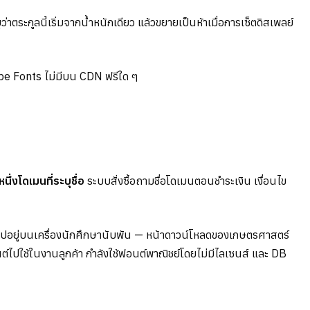
่าตระกูลนี้เริ่มจากน้ำหนักเดียว แล้วขยายเป็นห้าเมื่อการเซ็ตดิสเพลย์
be Fonts ไม่มีบน CDN ฟรีใด ๆ
่งโดเมนที่ระบุชื่อ
ระบบสั่งซื้อถามชื่อโดเมนตอนชำระเงิน เงื่อนไข
ไปอยู่บนเครื่องนักศึกษานับพัน — หน้าดาวน์โหลดของเกษตรศาสตร์
ต์ไปใช้ในงานลูกค้า กำลังใช้ฟอนต์พาณิชย์โดยไม่มีไลเซนส์ และ DB