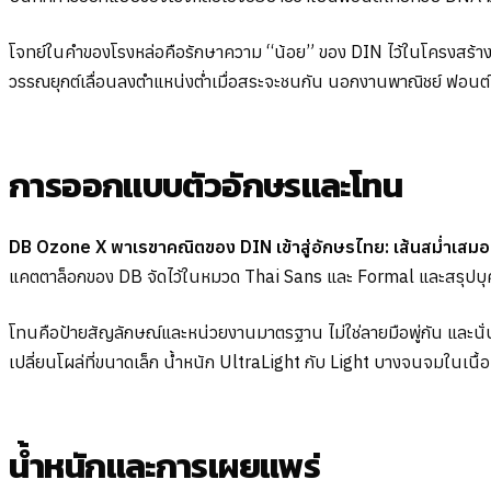
โจทย์ในคำของโรงหล่อคือรักษาความ “น้อย” ของ DIN ไว้ในโครงสร้างไท
วรรณยุกต์เลื่อนลงตำแหน่งต่ำเมื่อสระจะชนกัน นอกงานพาณิชย์ ฟอนต์
การออกแบบตัวอักษรและโทน
DB Ozone X พาเรขาคณิตของ DIN เข้าสู่อักษรไทย: เส้นสม่ำเสมอ
แคตตาล็อกของ DB จัดไว้ในหมวด Thai Sans และ Formal และสรุปบุคล
โทนคือป้ายสัญลักษณ์และหน่วยงานมาตรฐาน ไม่ใช่ลายมือพู่กัน และนั่
เปลี่ยนโผล่ที่ขนาดเล็ก น้ำหนัก UltraLight กับ Light บางจนจมในเนื้
น้ำหนักและการเผยแพร่