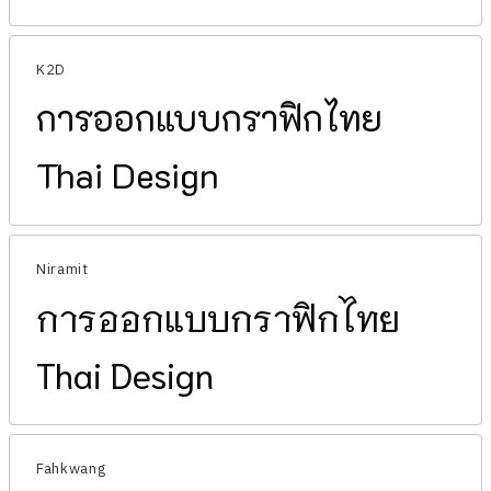
K2D
การออกแบบกราฟิกไทย
Thai Design
Niramit
การออกแบบกราฟิกไทย
Thai Design
Fahkwang