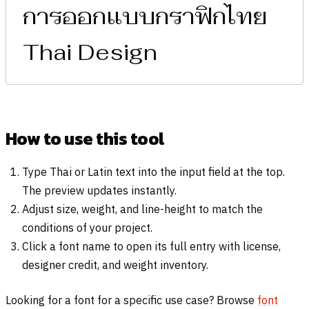
การออกแบบกราฟิกไทย
Thai Design
How to use this tool
Type Thai or Latin text into the input field at the top.
The preview updates instantly.
Adjust size, weight, and line-height to match the
conditions of your project.
Click a font name to open its full entry with license,
designer credit, and weight inventory.
Looking for a font for a specific use case? Browse
font