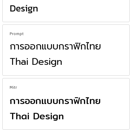
Design
Prompt
การออกแบบกราฟิกไทย
Thai Design
Mitr
การออกแบบกราฟิกไทย
Thai Design