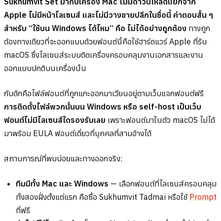
Sukhumvit Set มากับเครื่อง Mac ไม่มีดาวน์โหลดแยกจาก
Apple ไม่มีหน้าไลเซนส์ และไม่มีวางขายปลีกในชื่อนี้ คำตอบสั้น ๆ
สำหรับ “ใช้บน Windows ได้ไหม” คือ ไม่ได้อย่างถูกต้อง
ทางถูก
ต้องทางเดียวที่จะออกแบบด้วยฟอนต์นี้คือใช้ฮาร์ดแวร์ Apple ที่รัน
macOS ซึ่งไลเซนส์ระบบติดเครื่องครอบคลุมงานเอกสารและงาน
ออกแบบปกติบนเครื่องนั้น
กับดักคือไฟล์ฟอนต์ที่ถูกแกะออกมาเวียนอยู่ตามเว็บแจกฟอนต์ฟรี
การติดตั้งไฟล์พวกนั้นบน Windows หรือ self-host เป็นเว็บ
ฟอนต์ไม่มีไลเซนส์ใดรองรับเลย
เพราะฟอนต์มาในตัว macOS ไม่ได้
มาพร้อม EULA ฟอนต์เดี่ยวที่บุคคลที่สามอ้างได้
สถานการณ์ที่พบบ่อยและทางออกจริง:
ทีมมีทั้ง Mac และ Windows
— เลือกฟอนต์ที่ไลเซนส์ครอบคลุม
ทั้งสองฝั่งตั้งแต่แรก คือซื้อ Sukhumvit Tadmai หรือใช้
Prompt
ที่ฟรี