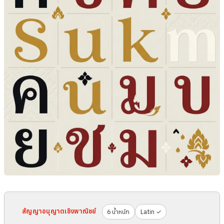
สัญญาอนุญาตเชิงพาณิชย์
6 น้ำหนัก
Latin ✓