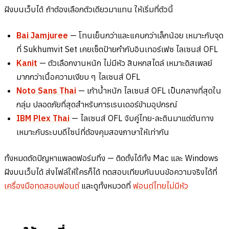
ฝังบนเว็บได้ ถ้าต้องเลือกตัวเดียวมาแทน ให้เริ่มที่ตัวนี้
Bai Jamjuree
— โทนเย็นกว่าและแคบกว่าเล็กน้อย เหมาะกับจุด
ที่ Sukhumvit Set เคยเซ็ตป้ายกำกับอินเทอร์เฟซ ไลเซนส์ OFL
Kanit
— ตัวเลือกงานหนัก ไม่มีหัว สิบหกสไตล์ เหมาะดิสเพลย์
มากกว่าเนื้อความเงียบ ๆ ไลเซนส์ OFL
Noto Sans Thai
— เก้าน้ำหนัก ไลเซนส์ OFL เป็นกลางที่สุดใน
กลุ่ม ปลอดภัยที่สุดสำหรับการเรนเดอร์ข้ามอุปกรณ์
IBM Plex Thai
— ไลเซนส์ OFL จับคู่ไทย-ละตินมาแต่ต้นทาง
เหมาะกับระบบดีไซน์ที่ต้องคุมสองภาษาให้เท่ากัน
ทั้งหมดตัดปัญหาแพลตฟอร์มทิ้ง — ติดตั้งได้ทั้ง Mac และ Windows
ฝังบนเว็บได้ ส่งไฟล์ให้ใครก็ได้ ทดสอบเทียบกันบนข้อความจริงได้ที่
เครื่องมือทดสอบฟอนต์
และดูทั้งหมวดที่
ฟอนต์ไทยไม่มีหัว