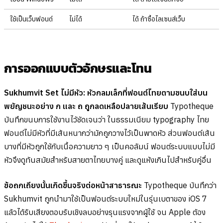
ใช้เป็นเว็บฟอนต์
ไม่ได้
ได้ ถ้าซื้อไลเซนส์เว็บ
การออกแบบตัวอักษรและโทน
Sukhumvit Set ไม่มีหัว: หัวกลมเล็กที่ฟอนต์ไทยตามขนบใส่บน
พยัญชนะอย่าง ก และ ถ ถูกลดเหลือปลายเส้นเรียบ
Typotheque
บันทึกขนบการใช้งานไว้ชัดเจนว่า ในธรรมเนียม typography ไทย
ฟอนต์ไม่มีหัวที่มีเส้นหนากว่ามักถูกวางไว้เป็นพาดหัว ส่วนฟอนต์เส้น
บางที่มีหัวถูกใช้กับเนื้อความยาว ๆ เป็นคอลัมน์ ฟอนต์ระบบแบบไม่มี
หัวจึงดูทันสมัยสำหรับสายตาไทยบางคู่ และดูแห้งเกินไปสำหรับคู่อื่น
ข้อถกเถียงนั้นเกิดขึ้นจริงต่อหน้าสาธารณะ
Typotheque บันทึกว่า
Sukhumvit ถูกนำมาใช้เป็นฟอนต์ระบบใหม่ในรุ่นเบตาของ iOS 7
แล้วได้รับเสียงตอบรับเชิงลบอย่างรุนแรงจากผู้ใช้ จน Apple ต้อง