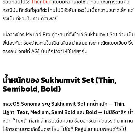
ย้อนกลับไปใช้
Thonburi
แบบมีหัวที่เคยใช้มาก่อน เหตุการณ์นี้คือ
กรณีบันทึกชัดที่สุดที่ตัวไทยไม่มีหัวล้มเหลวในเนื้อความขนาดเล็ก แต่
ยังเป็นที่ชอบในงานดิสเพลย์
เมื่อวางข้าง Myriad Pro คู่ละตินที่ตั้งใจไว้ Sukhumvit Set อ่านเป็น
พี่น้องกัน: ช่องว่างภายในเปิด เส้นสม่ำเสมอ เรขาคณิตแบบเงียบ ซึ่ง
ตรงกับโจทย์ที่ AGI บันทึกไว้ว่าให้ใช้เคียงกัน
น้ำหนักของ Sukhumvit Set (Thin,
Semibold, Bold)
macOS Sonoma ระบุ Sukhumvit Set หกน้ำหนัก — Thin,
Light, Text, Medium, Semi Bold และ Bold — ไม่มีอิตาลิก
น้ำ
หนัก “Text” คือคัตสำหรับเนื้อความ ชื่อบอกชัดว่าคัดสรร ดีมากคาด
ให้การอ่านยาวเกิดขึ้นตรงไหน ไม่ใช่ที่ Regular แบบฟอนต์ทั่วไป