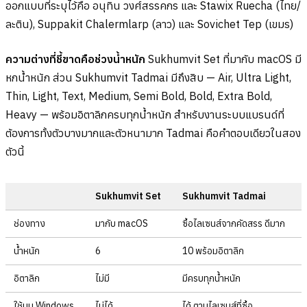
ออกแบบที่ระบุไว้คือ อนุทิน วงศ์สรรคกร และ Stawix Ruecha (ไทย/
ละติน), Suppakit Chalermlarp (ลาว) และ Sovichet Tep (เขมร)
ความต่างที่ชี้ขาดคือช่วงน้ำหนัก
Sukhumvit Set ที่มากับ macOS มี
หกน้ำหนัก ส่วน Sukhumvit Tadmai มีถึงสิบ — Air, Ultra Light,
Thin, Light, Text, Medium, Semi Bold, Bold, Extra Bold,
Heavy — พร้อมอิตาลิกครบทุกน้ำหนัก สำหรับงานระบบแบรนด์ที่
ต้องการทั้งตัวบางมากและตัวหนามาก Tadmai คือคำตอบเดียวในสอง
ตัวนี้
Sukhumvit Set
Sukhumvit Tadmai
ช่องทาง
มากับ macOS
ซื้อไลเซนส์จากคัดสรร ดีมาก
น้ำหนัก
6
10 พร้อมอิตาลิก
อิตาลิก
ไม่มี
มีครบทุกน้ำหนัก
ใช้บน Windows
ไม่ได้
ได้ ตามไลเซนส์ที่ซื้อ