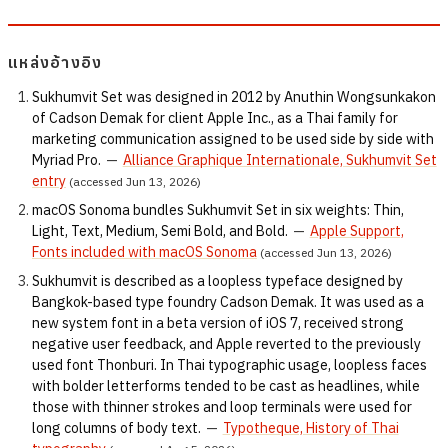
แหล่งอ้างอิง
Sukhumvit Set was designed in 2012 by Anuthin Wongsunkakon
of Cadson Demak for client Apple Inc., as a Thai family for
marketing communication assigned to be used side by side with
Myriad Pro.
—
Alliance Graphique Internationale, Sukhumvit Set
entry
(accessed Jun 13, 2026)
macOS Sonoma bundles Sukhumvit Set in six weights: Thin,
Light, Text, Medium, Semi Bold, and Bold.
—
Apple Support,
Fonts included with macOS Sonoma
(accessed Jun 13, 2026)
Sukhumvit is described as a loopless typeface designed by
Bangkok-based type foundry Cadson Demak. It was used as a
new system font in a beta version of iOS 7, received strong
negative user feedback, and Apple reverted to the previously
used font Thonburi. In Thai typographic usage, loopless faces
with bolder letterforms tended to be cast as headlines, while
those with thinner strokes and loop terminals were used for
long columns of body text.
—
Typotheque, History of Thai