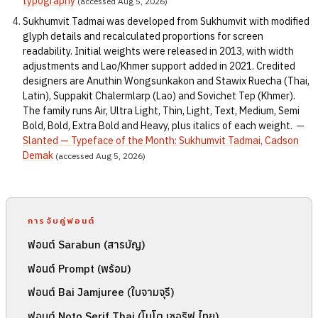
typography
(accessed Aug 5, 2026)
Sukhumvit Tadmai was developed from Sukhumvit with modified
glyph details and recalculated proportions for screen
readability. Initial weights were released in 2013, with width
adjustments and Lao/Khmer support added in 2021. Credited
designers are Anuthin Wongsunkakon and Stawix Ruecha (Thai,
Latin), Suppakit Chalermlarp (Lao) and Sovichet Tep (Khmer).
The family runs Air, Ultra Light, Thin, Light, Text, Medium, Semi
Bold, Bold, Extra Bold and Heavy, plus italics of each weight.
—
Slanted — Typeface of the Month: Sukhumvit Tadmai, Cadson
Demak
(accessed Aug 5, 2026)
การจับคู่ฟอนต์
ฟอนต์ Sarabun (สารบัญ)
ฟอนต์ Prompt (พร้อม)
ฟอนต์ Bai Jamjuree (ใบจามจุรี)
ฟอนต์ Noto Serif Thai (โนโต เซอริฟ ไทย)