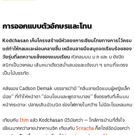
การออกแบบตัวอักษรและโทน
Kodchasan เก็บโครงสร้างมีหัวของการเขียนไทยทางการไว้ครบ
แต่ทำให้กลมและผ่อนคลายขึ้น เหมือนลายมือสมุดจดเรียบร้อยของ
วัยรุ่นที่ลดความแข็งของแบบเรียน
หัวกลมบน ม ภ และ บ ยังปิด
สนิทเป็นวงกลม เส้นหนาเดียวสม่ำเสมอและเด้งเบา ๆ แทนที่จะตรง
เป็นไม้บรรทัด
คลังของ Cadson Demak บรรยายว่ามี “กลิ่นลายมือแบบผู้หญิงเล็ก
น้อย” ที่ทำให้หน้าตา “อ่อนโยนและพูดจาเบาลง” ซึ่งตรงกับที่เห็นบน
หน้ากระดาษ: ปลายเส้นม้วนนิด ช่องไฟภายในกว้าง ไม่มีอะไรแหลมคม
เทียบกับ
Itim
แล้ว Kodchasan มีวินัยกว่า — ใกล้การบ้านที่ตั้งใจ
เขียนมากกว่าลายปากกาเมจิก เทียบกับ
Sriracha
ก็สไตล์จัดน้อยกว่า