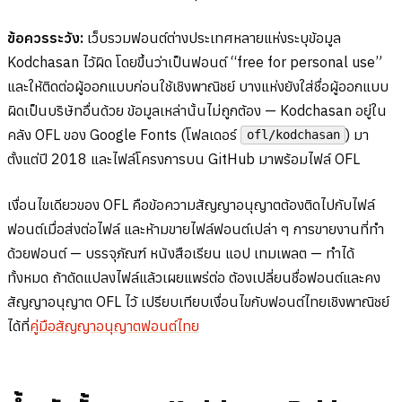
ข้อควรระวัง:
เว็บรวมฟอนต์ต่างประเทศหลายแห่งระบุข้อมูล
Kodchasan ไว้ผิด โดยขึ้นว่าเป็นฟอนต์ “free for personal use”
และให้ติดต่อผู้ออกแบบก่อนใช้เชิงพาณิชย์ บางแห่งยังใส่ชื่อผู้ออกแบบ
ผิดเป็นบริษัทอื่นด้วย ข้อมูลเหล่านั้นไม่ถูกต้อง — Kodchasan อยู่ใน
คลัง OFL ของ Google Fonts (โฟลเดอร์
) มา
ofl/kodchasan
ตั้งแต่ปี 2018 และไฟล์โครงการบน GitHub มาพร้อมไฟล์ OFL
เงื่อนไขเดียวของ OFL คือข้อความสัญญาอนุญาตต้องติดไปกับไฟล์
ฟอนต์เมื่อส่งต่อไฟล์ และห้ามขายไฟล์ฟอนต์เปล่า ๆ การขายงานที่ทำ
ด้วยฟอนต์ — บรรจุภัณฑ์ หนังสือเรียน แอป เทมเพลต — ทำได้
ทั้งหมด ถ้าดัดแปลงไฟล์แล้วเผยแพร่ต่อ ต้องเปลี่ยนชื่อฟอนต์และคง
สัญญาอนุญาต OFL ไว้ เปรียบเทียบเงื่อนไขกับฟอนต์ไทยเชิงพาณิชย์
ได้ที่
คู่มือสัญญาอนุญาตฟอนต์ไทย