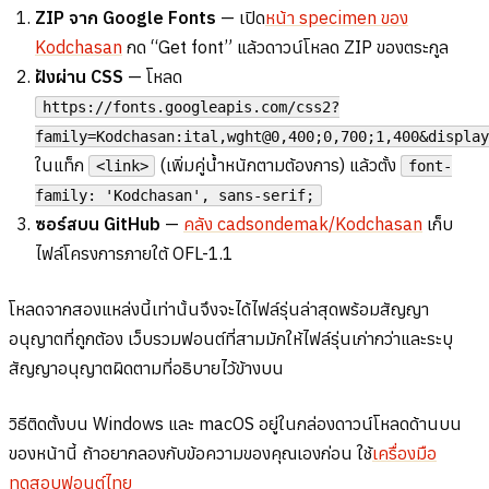
ZIP จาก Google Fonts
— เปิด
หน้า specimen ของ
Kodchasan
กด “Get font” แล้วดาวน์โหลด ZIP ของตระกูล
ฝังผ่าน CSS
— โหลด
https://fonts.googleapis.com/css2?
family=Kodchasan:ital,wght@0,400;0,700;1,400&display
ในแท็ก
(เพิ่มคู่น้ำหนักตามต้องการ) แล้วตั้ง
<link>
font-
family: 'Kodchasan', sans-serif;
ซอร์สบน GitHub
—
คลัง cadsondemak/Kodchasan
เก็บ
ไฟล์โครงการภายใต้ OFL-1.1
โหลดจากสองแหล่งนี้เท่านั้นจึงจะได้ไฟล์รุ่นล่าสุดพร้อมสัญญา
อนุญาตที่ถูกต้อง เว็บรวมฟอนต์ที่สามมักให้ไฟล์รุ่นเก่ากว่าและระบุ
สัญญาอนุญาตผิดตามที่อธิบายไว้ข้างบน
วิธีติดตั้งบน Windows และ macOS อยู่ในกล่องดาวน์โหลดด้านบน
ของหน้านี้ ถ้าอยากลองกับข้อความของคุณเองก่อน ใช้
เครื่องมือ
ทดสอบฟอนต์ไทย