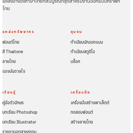
แหล่งอ้างอิงภาษาไทยที่สมบูรณ์ที่สุดสำหรับงานออกแบบกราฟิก
ไทย
แหล่งทรัพยากร
ชุมชน
ฟอนต์ไทย
ทำเนียบนักออกแบบ
สี Thaitone
ทำเนียบสตูดิโอ
ลายไทย
บล็อก
แรงบันดาลใจ
เรียนรู้
เครื่องมือ
คู่มือตัวอักษร
เครื่องมือสร้างพาเล็ตต์
บทเรียน Photoshop
ทดสอบฟอนต์
บทเรียน Illustrator
สร้างลายไทย
รายงานอุตสาหกรรม