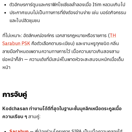
ตัวอักษรการ์ตูนและกราฟิกโซเชียลลำลองเมื่อ Itim หลวมเกินไป
ประกาศแบบไม่เป็นทางการที่ยังต้องอ่านง่าย เช่น บอร์ดกิจกรรม
และใบปลิวชุมชน
ที่ไม่เหมาะ: อัตลักษณ์องค์กร เอกสารกฎหมายหรือราชการ (
TH
Sarabun PSK
คือตัวเลือกตามระเบียบ) และงานหรูทุกชนิด กลิ่น
ลายมือกำหนดเพดานความทางการไว้ เนื้อความยาวเกินสองสาม
ย่อหน้าก็ล้า — ความเด้งที่มีเสน่ห์ในพาดหัวจะสะสมจนหนักเมื่อเต็ม
หน้า
การจับคู่
Kodchasan ทำงานได้ดีที่สุดในฐานะชั้นบุคลิกเหนือตระกูลเนื้อ
ความเรียบ ๆ
สามคู่:
Sarabun
— พี่น้องร่วมโครงการ SIPA เป็นเนื้อความกลางใต้