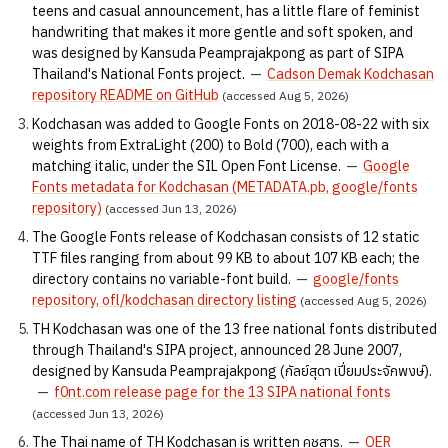
teens and casual announcement, has a little flare of feminist
handwriting that makes it more gentle and soft spoken, and
was designed by Kansuda Peamprajakpong as part of SIPA
Thailand's National Fonts project.
—
Cadson Demak Kodchasan
repository README on GitHub
(accessed Aug 5, 2026)
Kodchasan was added to Google Fonts on 2018-08-22 with six
weights from ExtraLight (200) to Bold (700), each with a
matching italic, under the SIL Open Font License.
—
Google
Fonts metadata for Kodchasan (METADATA.pb, google/fonts
repository)
(accessed Jun 13, 2026)
The Google Fonts release of Kodchasan consists of 12 static
TTF files ranging from about 99 KB to about 107 KB each; the
directory contains no variable-font build.
—
google/fonts
repository, ofl/kodchasan directory listing
(accessed Aug 5, 2026)
TH Kodchasan was one of the 13 free national fonts distributed
through Thailand's SIPA project, announced 28 June 2007,
designed by Kansuda Peamprajakpong (กัลย์สุดา เปี่ยมประจักพงษ์).
—
f0nt.com release page for the 13 SIPA national fonts
(accessed Jun 13, 2026)
The Thai name of TH Kodchasan is written คชสาร.
—
OER