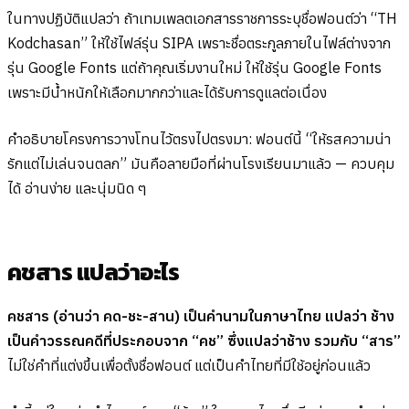
ในทางปฏิบัติแปลว่า ถ้าเทมเพลตเอกสารราชการระบุชื่อฟอนต์ว่า “TH
Kodchasan” ให้ใช้ไฟล์รุ่น SIPA เพราะชื่อตระกูลภายในไฟล์ต่างจาก
รุ่น Google Fonts แต่ถ้าคุณเริ่มงานใหม่ ให้ใช้รุ่น Google Fonts
เพราะมีน้ำหนักให้เลือกมากกว่าและได้รับการดูแลต่อเนื่อง
คำอธิบายโครงการวางโทนไว้ตรงไปตรงมา: ฟอนต์นี้ “ให้รสความน่า
รักแต่ไม่เล่นจนตลก” มันคือลายมือที่ผ่านโรงเรียนมาแล้ว — ควบคุม
ได้ อ่านง่าย และนุ่มนิด ๆ
คชสาร แปลว่าอะไร
คชสาร (อ่านว่า คด-ชะ-สาน) เป็นคำนามในภาษาไทย แปลว่า ช้าง
เป็นคำวรรณคดีที่ประกอบจาก “คช” ซึ่งแปลว่าช้าง รวมกับ “สาร”
ไม่ใช่คำที่แต่งขึ้นเพื่อตั้งชื่อฟอนต์ แต่เป็นคำไทยที่มีใช้อยู่ก่อนแล้ว