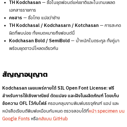
TH Kodchasan
— ชื่อในชุดฟอนต์แห่งชาติและในเทมเพลต
เอกสารราชการ
คชสาร
— ชื่อไทย แปลว่าช้าง
TH Kodchasal / Kodchasarn / Kotchasan
— การสะกด
ผิดที่พบบ่อย ทั้งหมดหมายถึงฟอนต์นี้
Kodchasan Bold / SemiBold
— น้ำหนักในตระกูล ทั้งคู่มา
พร้อมชุดดาวน์โหลดเดียวกัน
สัญญาอนุญาต
Kodchasan เผยแพร่ภายใต้ SIL Open Font License: ฟรี
สำหรับการใช้เชิงพาณิชย์ ดัดแปลง และฝังในผลิตภัณฑ์ โดยเก็บ
ข้อความ OFL ไว้กับไฟล์
ครอบคลุมงานพิมพ์บรรจุภัณฑ์ แอป และ
หนังสือเรียนตีพิมพ์เหมือนกันหมด ตรวจสอบได้ที่
หน้า specimen บน
Google Fonts
หรือ
คลังบน GitHub